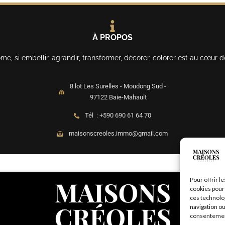
À PROPOS
, si embellir, agrandir, transformer, décorer, colorer est au cœur d
8 lot Les Surelles - Moudong Sud -
97122 Baie-Mahault
Tél : +590 690 61 64 70
maisonscreoles.immo@gmail.com
Pour offrir l
cookies pour 
ces technolo
navigation ou
consentement 