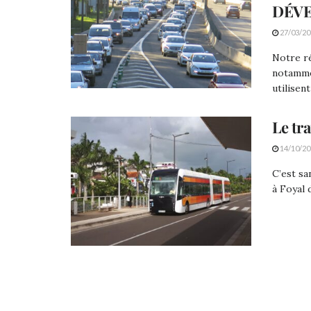
DÉVE
27/03/20
Notre ré
notamme
utilisent
Le tra
14/10/20
C’est sa
à Foyal 