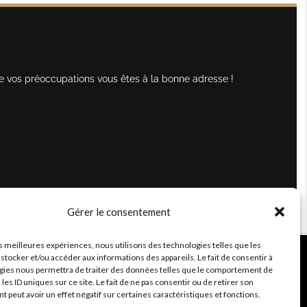
e vos préoccupations vous êtes à la bonne adresse !
Gérer le consentement
es meilleures expériences, nous utilisons des technologies telles que les
stocker et/ou accéder aux informations des appareils. Le fait de consentir à
gies nous permettra de traiter des données telles que le comportement de
 les ID uniques sur ce site. Le fait de ne pas consentir ou de retirer son
peut avoir un effet négatif sur certaines caractéristiques et fonctions.