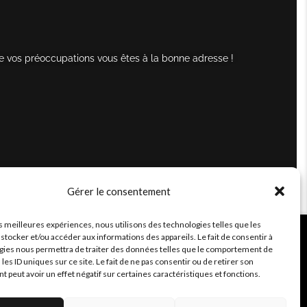
e vos préoccupations vous êtes à la bonne adresse !
Gérer le consentement
es meilleures expériences, nous utilisons des technologies telles que les
stocker et/ou accéder aux informations des appareils. Le fait de consentir à
gies nous permettra de traiter des données telles que le comportement de
 les ID uniques sur ce site. Le fait de ne pas consentir ou de retirer son
peut avoir un effet négatif sur certaines caractéristiques et fonctions.