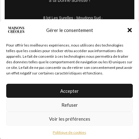
à la bonne adresse !
8 lot Les Surelles - Moudong Sud -
97122 Baie-Mahault
Gérer le consentement
Tél : +590 690 61 64 70
Pour offrir les meilleures expériences, nous utilisons des technologies
maisonscreoles.immo@gmail.com
telles que les cookies pour stocker et/ou accéder aux informations des
appareils. Le fait de consentir à ces technologies nous permettra de traiter
des données telles que le comportement de navigation ou les ID uniques sur
ce site. Le fait de ne pas consentir ou de retirer son consentement peut avoir
un effet négatif sur certaines caractéristiques et fonctions.
Accepter
Refuser
© 2026 – All Right Reserved. Designed and Developed by
MaisonCréoles
Voir les préférences
Politique de cookies
|
Mentions légales
Politique de cookies