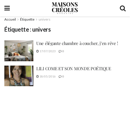
Accueil
Étiquette
univers
Étiquette :
univers
Une élégante chambre à coucher, j’en rêve !
17/07/2023
0
LILI COME ET SON MONDE POÉTIQUE
18/05/2016
0