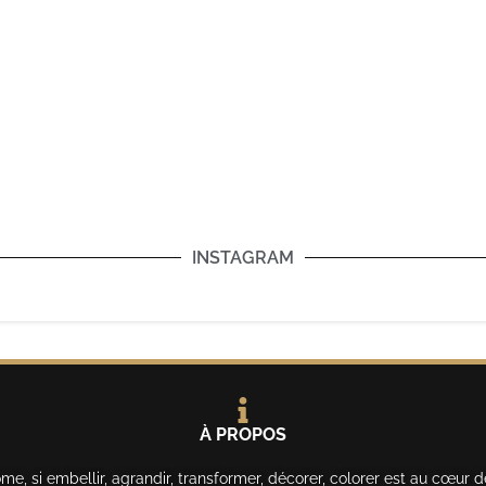
INSTAGRAM
À PROPOS
, si embellir, agrandir, transformer, décorer, colorer est au cœur d