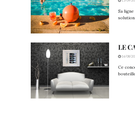
15/09/20
Sa ligne
solution
LE C
16/08/20
Ce conce
bouteill