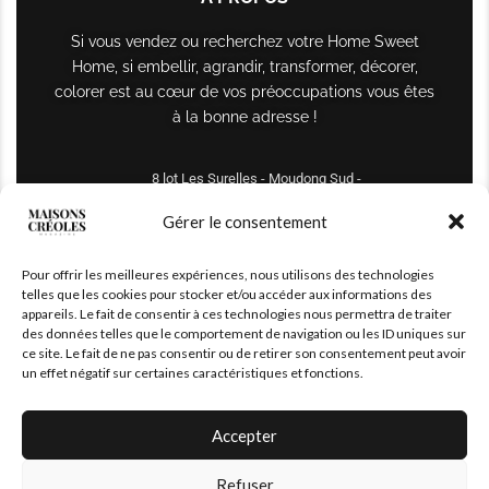
Si vous vendez ou recherchez votre Home Sweet
Home, si embellir, agrandir, transformer, décorer,
colorer est au cœur de vos préoccupations vous êtes
à la bonne adresse !
8 lot Les Surelles - Moudong Sud -
97122 Baie-Mahault
Gérer le consentement
Tél : +590 690 61 64 70
Pour offrir les meilleures expériences, nous utilisons des technologies
maisonscreoles.immo@gmail.com
telles que les cookies pour stocker et/ou accéder aux informations des
appareils. Le fait de consentir à ces technologies nous permettra de traiter
des données telles que le comportement de navigation ou les ID uniques sur
ce site. Le fait de ne pas consentir ou de retirer son consentement peut avoir
un effet négatif sur certaines caractéristiques et fonctions.
Accepter
Refuser