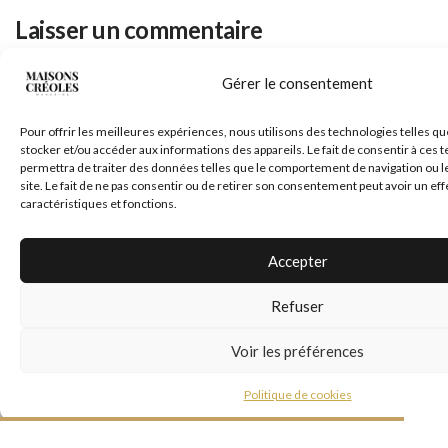
Laisser un commentaire
Votre adresse e-mail ne sera pas publiée.
Les champs obligatoires sont
Gérer le consentement
*
indiqués avec
*
Commentaire
Pour offrir les meilleures expériences, nous utilisons des technologies telles qu
stocker et/ou accéder aux informations des appareils. Le fait de consentir à ces
permettra de traiter des données telles que le comportement de navigation ou l
site. Le fait de ne pas consentir ou de retirer son consentement peut avoir un eff
caractéristiques et fonctions.
Accepter
Refuser
Voir les préférences
*
Nom
Politique de cookies