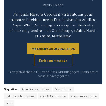
Realty France
J'ai fondé Maisons Créoles il y a trente ans pour
raconter l'architecture et l'art de vivre des Antilles.
Aujourd'hui, j'accompagne ceux qui souhaitent y
acheter ou y vendre — en Guadeloupe, à Saint-Martin
et à Saint-Barthélemy.
Me joindre au 0690 61 64 70
Écrire un message
Carte professionnelle T · Certifié Global Marketing Agent · Estimation et
conseil sans engagement
Étiquettes :
fonctions sociales
Martinique
relations humaines
société coloniale
structure sociale
troc