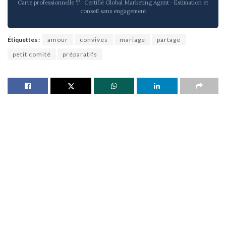
Carte professionnelle T · Certifié Global Marketing Agent · Estimation et
conseil sans engagement
Étiquettes :
amour
convives
mariage
partage
petit comité
préparatifs