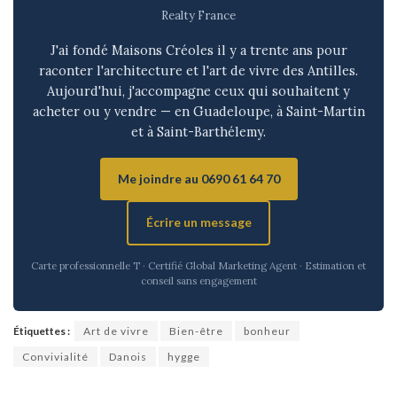
Realty France
J'ai fondé Maisons Créoles il y a trente ans pour
raconter l'architecture et l'art de vivre des Antilles.
Aujourd'hui, j'accompagne ceux qui souhaitent y
acheter ou y vendre — en Guadeloupe, à Saint-Martin
et à Saint-Barthélemy.
Me joindre au 0690 61 64 70
Écrire un message
Carte professionnelle T · Certifié Global Marketing Agent · Estimation et
conseil sans engagement
Étiquettes :
Art de vivre
Bien-être
bonheur
Convivialité
Danois
hygge