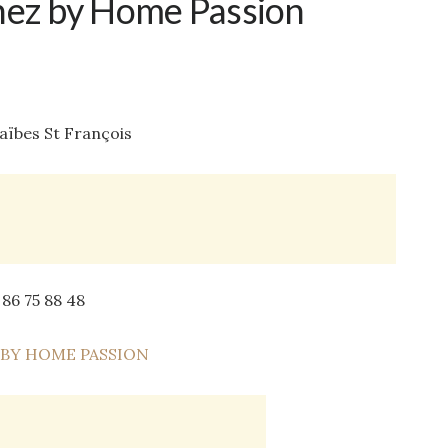
chez by Home Passion
aïbes St François
 86 75 88 48
:
BY HOME PASSION