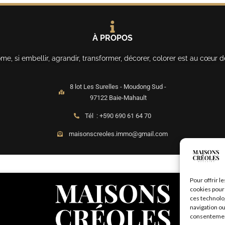
À PROPOS
, si embellir, agrandir, transformer, décorer, colorer est au cœur d
8 lot Les Surelles - Moudong Sud -
97122 Baie-Mahault
Tél : +590 690 61 64 70
maisonscreoles.immo@gmail.com
Pour offrir l
cookies pour 
ces technolo
navigation ou
consentement 