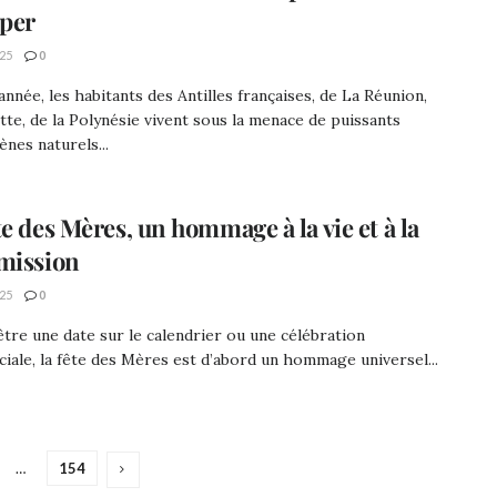
iper
25
0
nnée, les habitants des Antilles françaises, de La Réunion,
te, de la Polynésie vivent sous la menace de puissants
es naturels...
te des Mères, un hommage à la vie et à la
mission
25
0
être une date sur le calendrier ou une célébration
ale, la fête des Mères est d’abord un hommage universel...
…
154