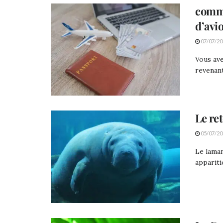
comme
d’avi
07/07/20
Vous ave
revenant
Le re
05/07/20
Le laman
appariti