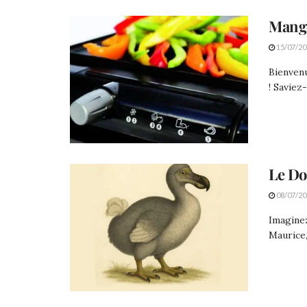
Mange
15/07/20
Bienvenu
! Saviez
Le D
08/07/20
Imaginez
Maurice,