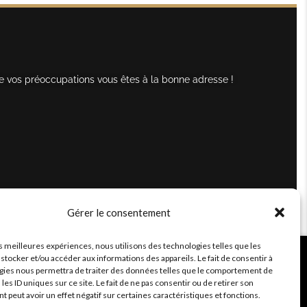
e vos préoccupations vous êtes à la bonne adresse !
Gérer le consentement
es meilleures expériences, nous utilisons des technologies telles que les
stocker et/ou accéder aux informations des appareils. Le fait de consentir à
gies nous permettra de traiter des données telles que le comportement de
 les ID uniques sur ce site. Le fait de ne pas consentir ou de retirer son
peut avoir un effet négatif sur certaines caractéristiques et fonctions.