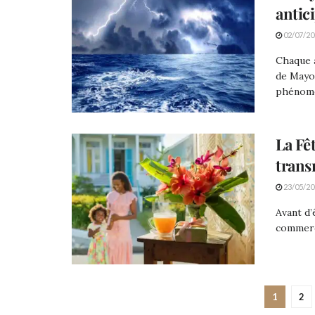
antic
02/07/20
Chaque a
de Mayot
phénomèn
La Fê
trans
23/05/20
Avant d’
commerci
1
2