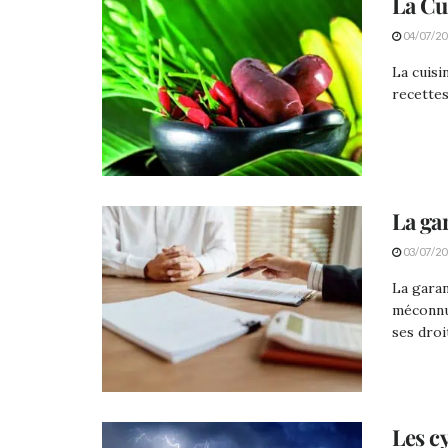
La Cu
04/07/20
La cuisi
recettes
La ga
03/07/20
La garan
méconnue
ses droi
Les c