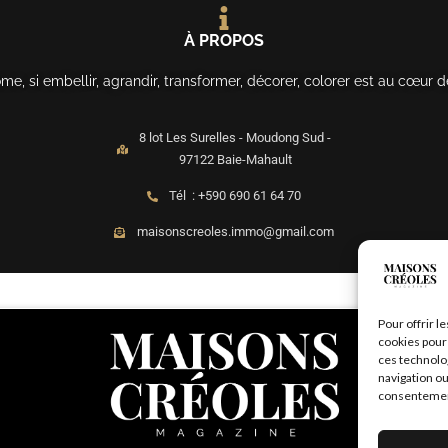
À PROPOS
, si embellir, agrandir, transformer, décorer, colorer est au cœur d
8 lot Les Surelles - Moudong Sud -
97122 Baie-Mahault
Tél : +590 690 61 64 70
maisonscreoles.immo@gmail.com
Pour offrir l
cookies pour 
ces technolo
navigation ou
consentement 