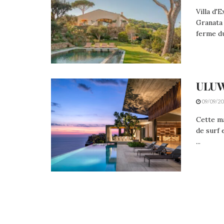
Villa d'
Granata 
ferme du 
ULUW
09/09/20
Cette ma
de surf 
...