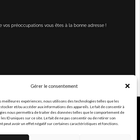
e vos préoccupations vous êtes à la bonne adresse !
Gérer le consentement
es meilleures expériences, nous utilisons des technologies telles que les
stocker et/ou accéder aux informations des appareils. Le fait de consentir à
gies nous permettra de traiter des données telles que le comportement de
 les ID uniques sur ce site. Le fait de ne pas consentir ou de retirer son
peut avoir un effet négatif sur certaines caractéristiques et fonctions.