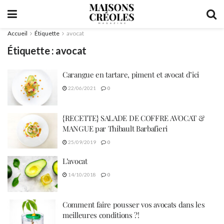
Accueil
Étiquette
avocat
Étiquette :
avocat
Carangue en tartare, piment et avocat d’ici
22/06/2021
0
{RECETTE} SALADE DE COFFRE AVOCAT &
MANGUE par Thibault Barbafieri
25/09/2019
0
L’avocat
14/10/2018
0
Comment faire pousser vos avocats dans les
meilleures conditions ?!