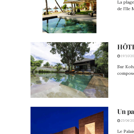
La plage
de l’Ile
HÔTE
19/10/20
Sur Koh 
composen
Un pa
25/04/20
Le Palai