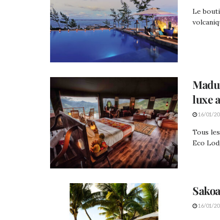
Le bouti
volcaniq
Madul
luxe 
16/01/20
Tous les
Eco Lodg
Sakoa
16/01/20