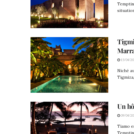
Tempting
situation
Tigmi
Marr
15/04/20
Niché au
Tigmiza,
Un hô
09/04/20
Tiamo es
Tempting