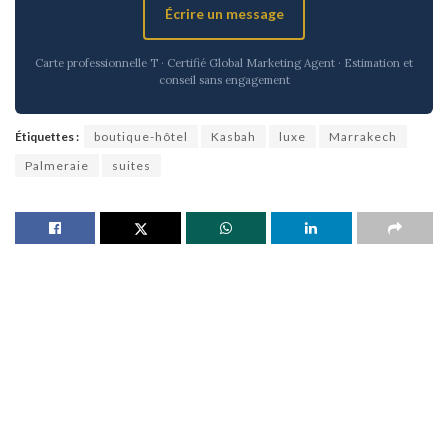
Écrire un message
Carte professionnelle T · Certifié Global Marketing Agent · Estimation et
conseil sans engagement
Étiquettes :
boutique-hôtel
Kasbah
luxe
Marrakech
Palmeraie
suites