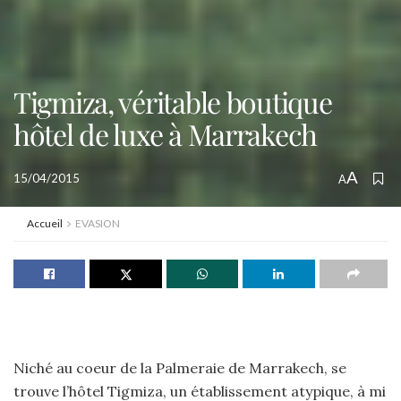
Tigmiza, véritable boutique
hôtel de luxe à Marrakech
A
15/04/2015
A
Accueil
EVASION
Niché au coeur de la Palmeraie de Marrakech, se
trouve l’hôtel Tigmiza, un établissement atypique, à mi