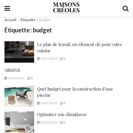
Accueil
Étiquette
budget
Étiquette :
budget
Le plan de travail, un élément clé pour votre
cuisine
25/01/2024
0
AIRBNB
25/05/2023
0
Quel budget pour la construction d’une
piscine
04/05/2023
0
Optimiser son climatiseur
09/03/2022
0