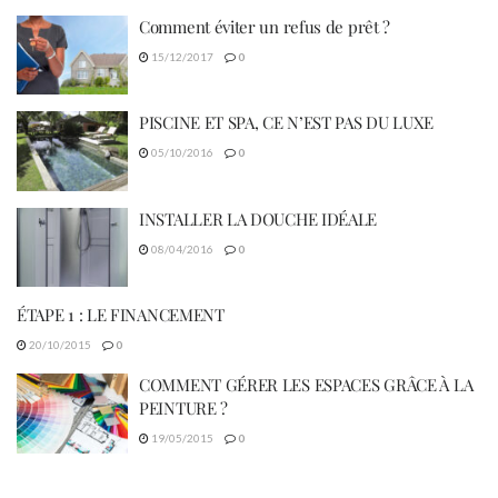
Comment éviter un refus de prêt ?
15/12/2017
0
PISCINE ET SPA, CE N’EST PAS DU LUXE
05/10/2016
0
INSTALLER LA DOUCHE IDÉALE
08/04/2016
0
ÉTAPE 1 : LE FINANCEMENT
20/10/2015
0
COMMENT GÉRER LES ESPACES GRÂCE À LA
PEINTURE ?
19/05/2015
0