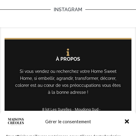
INSTAGRAM
À PROPOS
Si vous vendez ou recherchez votre Home Sweet
Home, si embellir, agrandir, transformer, décorer,
colorer est au cœur de vos préoccupations vous êtes
à la bonne adresse !
8 lot Les Surelles - Moudong Sud -
97122 Baie-Mahault
Gérer le consentement
Tél : +590 690 61 64 70