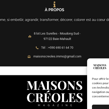
À PROPOS
, si embellir, agrandir, transformer, décorer, colorer est au cœur d
8 lot Les Surelles - Moudong Sud -
97122 Baie-Mahault
Tél : +590 690 61 64 70
maisonscreoles.immo@gmail.com
Pour offrir l
cookies pour 
ces technolo
navigation ou
consentement 