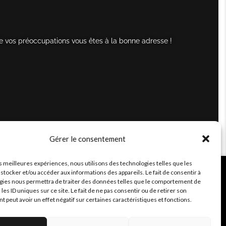
e vos préoccupations vous êtes à la bonne adresse !
Gérer le consentement
es meilleures expériences, nous utilisons des technologies telles que les
stocker et/ou accéder aux informations des appareils. Le fait de consentir à
gies nous permettra de traiter des données telles que le comportement de
 les ID uniques sur ce site. Le fait de ne pas consentir ou de retirer son
peut avoir un effet négatif sur certaines caractéristiques et fonctions.