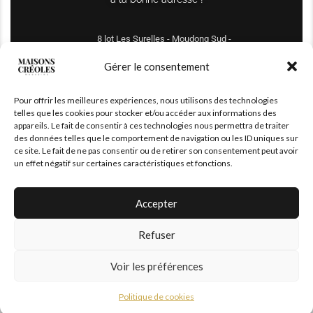
8 lot Les Surelles - Moudong Sud -
97122 Baie-Mahault
Gérer le consentement
Tél : +590 690 61 64 70
Pour offrir les meilleures expériences, nous utilisons des technologies
maisonscreoles.immo@gmail.com
telles que les cookies pour stocker et/ou accéder aux informations des
appareils. Le fait de consentir à ces technologies nous permettra de traiter
des données telles que le comportement de navigation ou les ID uniques sur
ce site. Le fait de ne pas consentir ou de retirer son consentement peut avoir
un effet négatif sur certaines caractéristiques et fonctions.
Accepter
Refuser
© 2026 – All Right Reserved. Designed and Developed by
MaisonCréoles
Voir les préférences
Politique de cookies
|
Mentions légales
Politique de cookies