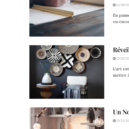
16/08/20
En panne
ou encor
Révei
15/02/20
L'art es
mettre à
Un No
15/12/20