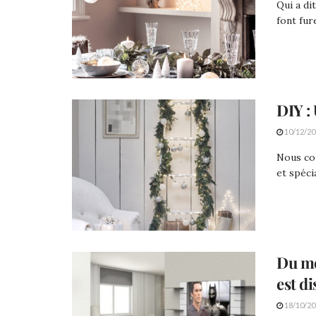
Qui a di
font fur
DIY :
10/12/20
Nous co
et spécia
Du mo
est di
18/10/20