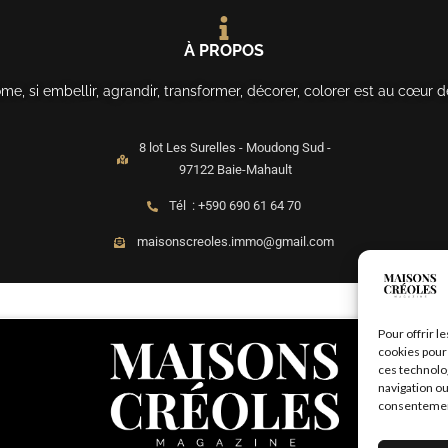
À PROPOS
, si embellir, agrandir, transformer, décorer, colorer est au cœur d
8 lot Les Surelles - Moudong Sud -
97122 Baie-Mahault
Tél : +590 690 61 64 70
maisonscreoles.immo@gmail.com
Pour offrir l
cookies pour 
ces technolo
navigation ou
consentement 