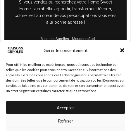
Si vous vendez ou recherchez votre Home Sweet
Home, si embellir, agrandir, transformer, décorer,
colorer est au cœur de vos préoccupations vous êtes
à la bonne adresse !
8 lot Les Surelles - Moudong Sud -
97122 Baie-Mahault
Gérer le consentement
Tél : +590 690 61 64 70
Pour offrir les meilleures expériences, nous utilisons des technologies
maisonscreoles.immo@gmail.com
telles que les cookies pour stocker et/ou accéder aux informations des
appareils. Le fait de consentir à ces technologies nous permettra de traiter
des données telles que le comportement de navigation ou les ID uniques sur
ce site. Le fait de ne pas consentir ou de retirer son consentement peut avoir
un effet négatif sur certaines caractéristiques et fonctions.
Accepter
Refuser