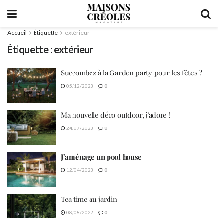
Accueil
Étiquette
extérieur
Étiquette :
extérieur
Succombez à la Garden party pour les fêtes ?
05/12/2023
0
Ma nouvelle déco outdoor, j’adore !
24/07/2023
0
J’aménage un pool house
12/04/2023
0
Tea time au jardin
08/08/2022
0