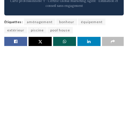
Carte professionnelle T · Certifié Global Marketing Agent · Estimation et
conseil sans engagement
Étiquettes :
aménagement
bonheur
équipement
extérieur
piscine
pool house