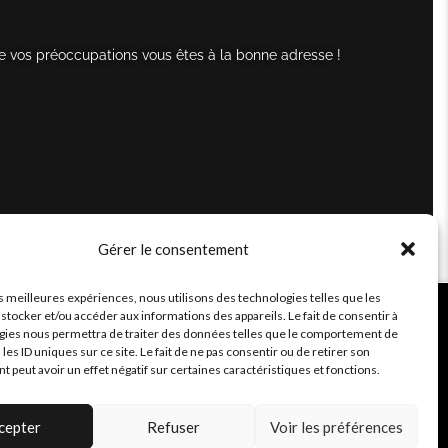
e vos préoccupations vous êtes à la bonne adresse !
Gérer le consentement
es meilleures expériences, nous utilisons des technologies telles que les
stocker et/ou accéder aux informations des appareils. Le fait de consentir à
gies nous permettra de traiter des données telles que le comportement de
 les ID uniques sur ce site. Le fait de ne pas consentir ou de retirer son
peut avoir un effet négatif sur certaines caractéristiques et fonctions.
cepter
Refuser
Voir les préférences