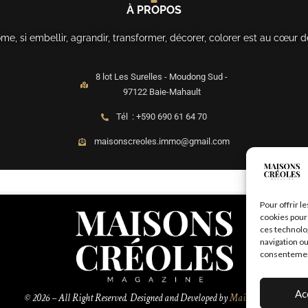
À PROPOS
, si embellir, agrandir, transformer, décorer, colorer est au cœur d
8 lot Les Surelles - Moudong Sud -
97122 Baie-Mahault
Tél : +590 690 61 64 70
maisonscreoles.immo@gmail.com
Pour offrir l
cookies pour 
ces technolo
navigation ou
consentement 
Ac
© 2026 – All Right Reserved. Designed and Developed by
MaisonCréoles