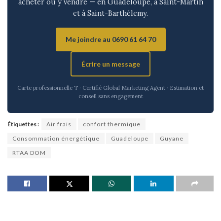
acheter ou y vendre — en Guadeloupe, à Saint-Martin
et à Saint-Barthélemy.
Me joindre au 0690 61 64 70
Écrire un message
Carte professionnelle T · Certifié Global Marketing Agent · Estimation et
conseil sans engagement
Étiquettes :
Air frais
confort thermique
Consommation énergétique
Guadeloupe
Guyane
RTAA DOM