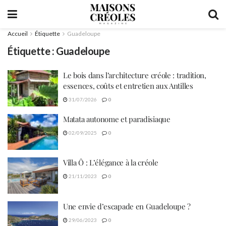
Accueil
Étiquette
Guadeloupe
Étiquette :
Guadeloupe
Le bois dans l’architecture créole : tradition,
essences, coûts et entretien aux Antilles
31/07/2026
0
Matata autonome et paradisiaque
02/09/2025
0
Villa Ô : L’élégance à la créole
21/11/2023
0
Une envie d’escapade en Guadeloupe ?
29/06/2023
0