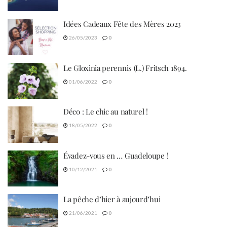
Idées Cadeaux Fête des Mères 2023
26/05/2023
0
Le Gloxinia perennis (L.) Fritsch 1894.
01/06/2022
0
Déco : Le chic au naturel !
18/05/2022
0
Évadez-vous en … Guadeloupe !
10/12/2021
0
La pêche d’hier à aujourd’hui
21/06/2021
0