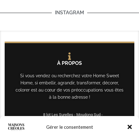
INSTAGRAM
À PROPOS
Si vous vendez ou recherchez votre Home Sweet
Home, si embellir, agrandir, transformer, décorer,
colorer est au cœur de vos préoccupations vous êtes
à la bonne adresse !
8 lot Les Surelles - Moudong Sud -
97122 Baie-Mahault
Gérer le consentement
Tél : +590 690 61 64 70