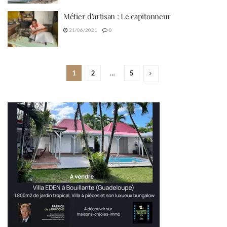
Métier d’artisan : Le capitonneur
21/06/2021
0
1
2
…
5