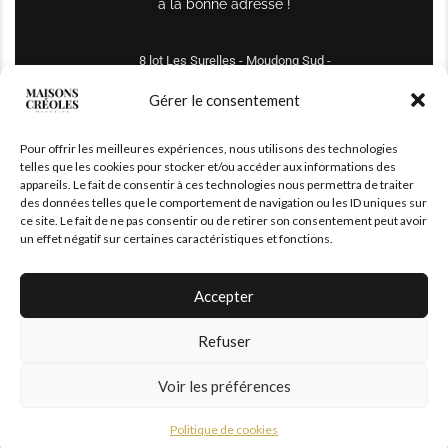
à la bonne adresse !
8 lot Les Surelles - Moudong Sud -
97122 Baie-Mahault
Gérer le consentement
Tél : +590 690 61 64 70
Pour offrir les meilleures expériences, nous utilisons des technologies
maisonscreoles.immo@gmail.com
telles que les cookies pour stocker et/ou accéder aux informations des
appareils. Le fait de consentir à ces technologies nous permettra de traiter
des données telles que le comportement de navigation ou les ID uniques sur
ce site. Le fait de ne pas consentir ou de retirer son consentement peut avoir
un effet négatif sur certaines caractéristiques et fonctions.
Accepter
Refuser
© 2026 – All Right Reserved. Designed and Developed by
MaisonCréoles
Voir les préférences
Politique de cookies
|
Mentions légales
Politique de cookies