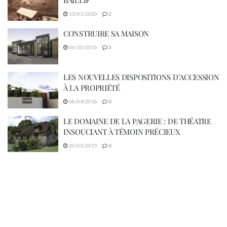
BAILLIF
13/01/2020
2
CONSTRUIRE SA MAISON
06/10/2016
3
LES NOUVELLES DISPOSITIONS D’ACCESSION
À LA PROPRIÉTÉ
08/04/2016
0
LE DOMAINE DE LA PAGERIE : DE THÉATRE
INSOUCIANT À TÉMOIN PRÉCIEUX
20/03/2015
0