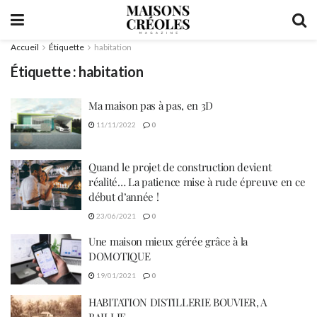
Accueil
Étiquette
habitation
Étiquette :
habitation
Ma maison pas à pas, en 3D
11/11/2022
0
Quand le projet de construction devient
réalité… La patience mise à rude épreuve en ce
début d’année !
23/06/2021
0
Une maison mieux gérée grâce à la
DOMOTIQUE
19/01/2021
0
HABITATION DISTILLERIE BOUVIER, A