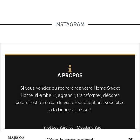
INSTAGRAM
À PROPOS
Si vous vendez ou recherchez votre Home Sweet
Home, si embellir, agrandir, transformer, décorer,
colorer est au cœur de vos préoccupations vous êtes
à la bonne adresse !
8 lot Les Surelles - Moudong Sud -
97122 Baie-Mahault
Gérer le consentement