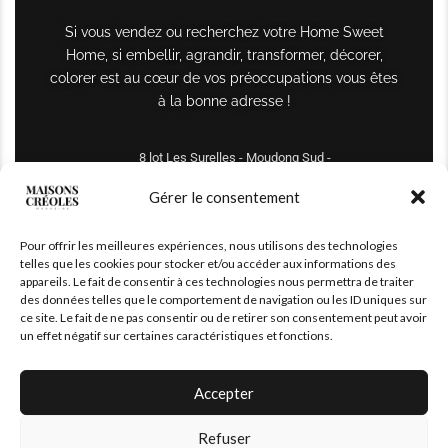
Si vous vendez ou recherchez votre Home Sweet
Home, si embellir, agrandir, transformer, décorer,
colorer est au cœur de vos préoccupations vous êtes
à la bonne adresse !
8 lot Les Surelles - Moudong Sud -
97122 Baie-Mahault
Gérer le consentement
Tél : +590 690 61 64 70
Pour offrir les meilleures expériences, nous utilisons des technologies
maisonscreoles.immo@gmail.com
telles que les cookies pour stocker et/ou accéder aux informations des
appareils. Le fait de consentir à ces technologies nous permettra de traiter
des données telles que le comportement de navigation ou les ID uniques sur
ce site. Le fait de ne pas consentir ou de retirer son consentement peut avoir
un effet négatif sur certaines caractéristiques et fonctions.
Accepter
Refuser