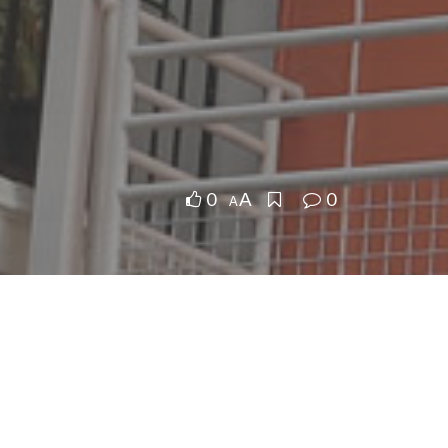
0
0
A
A