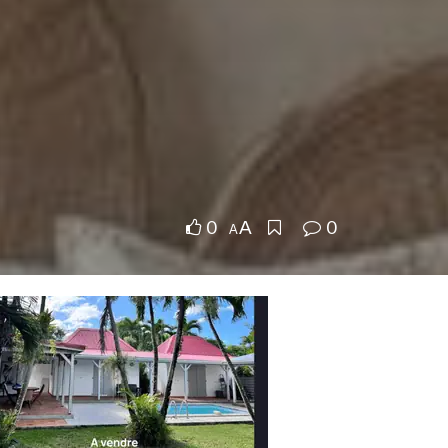
0
0
A
A