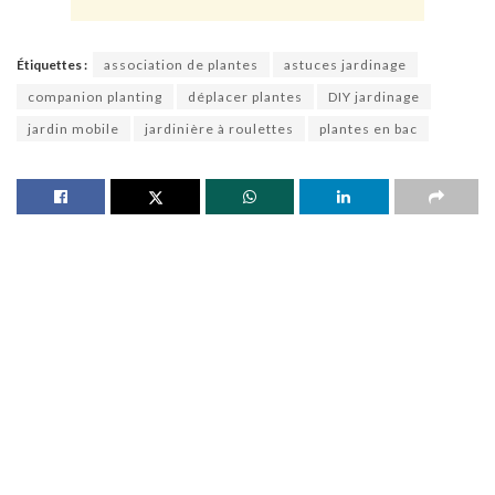
Étiquettes :
association de plantes
astuces jardinage
companion planting
déplacer plantes
DIY jardinage
jardin mobile
jardinière à roulettes
plantes en bac