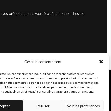
e vos préoccupations vous êtes à la bonne adresse !
Gérer le consentement
es meilleures expériences, nous utilisons des technologies telles que les
stocker et/ou accéder aux informations des appareils. Le fait de consentir à
gies nous permettra de traiter des données telles que le comportement de
 les ID uniques sur ce site. Le fait de ne pas consentir ou de retirer son
peut avoir un effet négatif sur certaines caractéristiques et fonctions.
cepter
Refuser
Voir les préférences