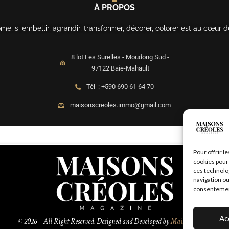
À PROPOS
, si embellir, agrandir, transformer, décorer, colorer est au cœur d
8 lot Les Surelles - Moudong Sud -
97122 Baie-Mahault
Tél : +590 690 61 64 70
maisonscreoles.immo@gmail.com
Pour offrir l
cookies pour 
ces technolo
navigation ou
consentement 
Ac
© 2026 – All Right Reserved. Designed and Developed by
MaisonCréoles