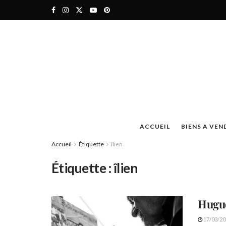
ACCUEIL
BIENS A VEN
Accueil
Étiquette
îlien
Étiquette :
îlien
Hugues
17/03/20