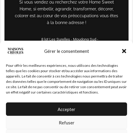
Si vous vendez ou recherchez votre Home Sweet
Home, si embellir, agrandir, transformer, décorer,
colorer est au cœur de vos préoccupations vous êtes
à la bonne adresse !
8 lot Les Surelles - Moudong Sud -
97122 Baie-Mahault
Gérer le consentement
Tél : +590 690 61 64 70
Pour offrir les meilleures expériences, nous utilisons des technologies
maisonscreoles.immo@gmail.com
telles que les cookies pour stocker et/ou accéder aux informations des
appareils. Le fait de consentir à ces technologies nous permettra de traiter
des données telles que le comportement de navigation ou les ID uniques sur
ce site. Le fait de ne pas consentir ou de retirer son consentement peut avoir
un effet négatif sur certaines caractéristiques et fonctions.
Accepter
Refuser