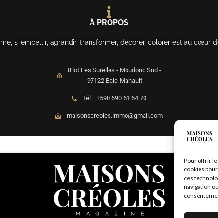
À PROPOS
, si embellir, agrandir, transformer, décorer, colorer est au cœur d
8 lot Les Surelles - Moudong Sud -
97122 Baie-Mahault
Tél : +590 690 61 64 70
maisonscreoles.immo@gmail.com
Pour offrir l
cookies pour 
ces technolo
navigation ou
consentement 