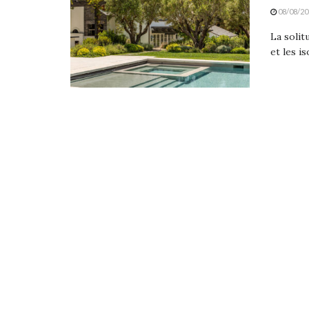
08/08/20
La solit
et les i