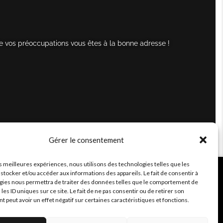
e vos préoccupations vous êtes à la bonne adresse !
Gérer le consentement
es meilleures expériences, nous utilisons des technologies telles que les
stocker et/ou accéder aux informations des appareils. Le fait de consentir à
gies nous permettra de traiter des données telles que le comportement de
 les ID uniques sur ce site. Le fait de ne pas consentir ou de retirer son
peut avoir un effet négatif sur certaines caractéristiques et fonctions.