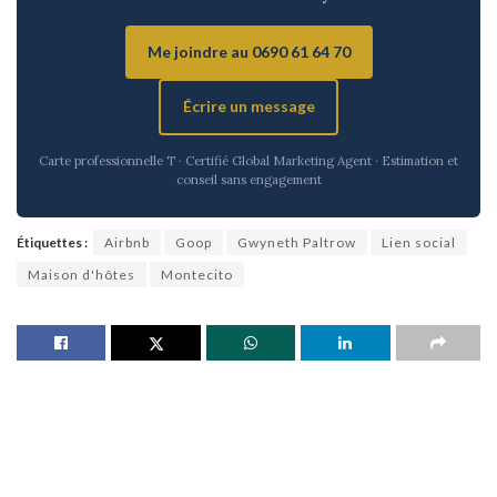
Me joindre au 0690 61 64 70
Écrire un message
Carte professionnelle T · Certifié Global Marketing Agent · Estimation et
conseil sans engagement
Étiquettes :
Airbnb
Goop
Gwyneth Paltrow
Lien social
Maison d'hôtes
Montecito