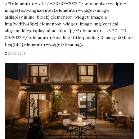
/*! elementor - v3.7.7 - 20-09-2022 */ .elementor-widget-
image{text-align:center}.elementor-widget-image
a{display:inline-block}.elementor-widget-image a
img{width:48px}.elementor-widget-image img{vertical-
align:middle;display:inline-block} /*! elementor - v3.7.7 - 20-
09-2022 */ .elementor-heading-title{padding:0;margin:0;line-
height:1}.elementor-widget-heading...
25/05/2023