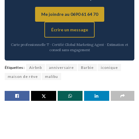
Me joindre au 0690 61 64 70
Écrire un message
Carte professionnelle T · Certifié Global Marketing Agent · Estimation et
conseil sans engagement
Étiquettes :
Airbnb
anniversaire
Barbie
iconique
maison de rêve
malibu