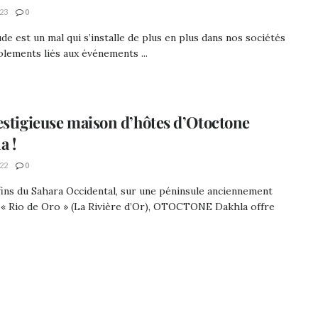
23
0
ude est un mal qui s’installe de plus en plus dans nos sociétés
solements liés aux événements ...
estigieuse maison d’hôtes d’Otoctone
a !
22
0
ins du Sahara Occidental, sur une péninsule anciennement
 « Rio de Oro » (La Rivière d’Or), OTOCTONE Dakhla offre