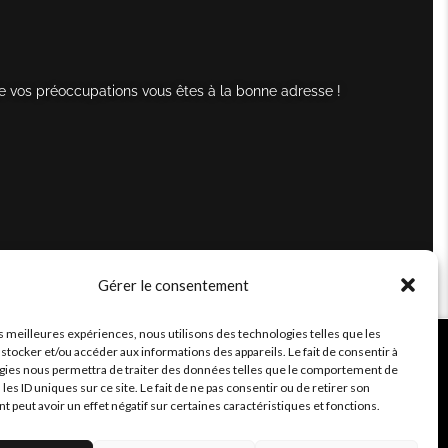
e vos préoccupations vous êtes à la bonne adresse !
Gérer le consentement
es meilleures expériences, nous utilisons des technologies telles que les
stocker et/ou accéder aux informations des appareils. Le fait de consentir à
gies nous permettra de traiter des données telles que le comportement de
 les ID uniques sur ce site. Le fait de ne pas consentir ou de retirer son
peut avoir un effet négatif sur certaines caractéristiques et fonctions.