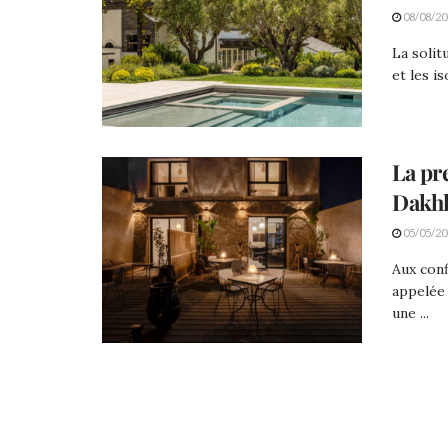
08/08/20
La solit
et les i
La pr
Dakhl
05/05/20
Aux conf
appelée
une ...