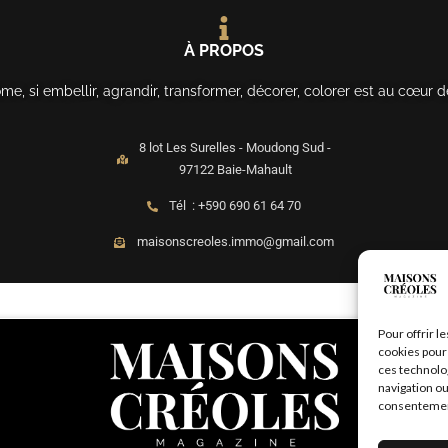
À PROPOS
, si embellir, agrandir, transformer, décorer, colorer est au cœur d
8 lot Les Surelles - Moudong Sud -
97122 Baie-Mahault
Tél : +590 690 61 64 70
maisonscreoles.immo@gmail.com
Pour offrir l
cookies pour 
ces technolo
navigation ou
consentement 