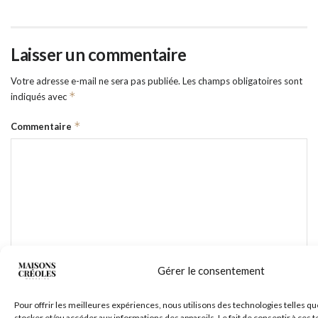
Laisser un commentaire
Votre adresse e-mail ne sera pas publiée.
Les champs obligatoires sont
*
indiqués avec
*
Commentaire
Gérer le consentement
*
Nom
Pour offrir les meilleures expériences, nous utilisons des technologies telles qu
stocker et/ou accéder aux informations des appareils. Le fait de consentir à ces