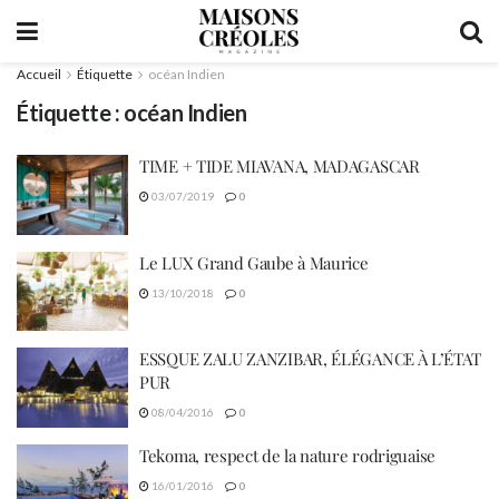
Accueil
Étiquette
océan Indien
Étiquette :
océan Indien
TIME + TIDE MIAVANA, MADAGASCAR
03/07/2019
0
Le LUX Grand Gaube à Maurice
13/10/2018
0
ESSQUE ZALU ZANZIBAR, ÉLÉGANCE À L’ÉTAT
PUR
08/04/2016
0
Tekoma, respect de la nature rodriguaise
16/01/2016
0