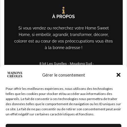
À PROPOS
Si vous vendez ou recherchez votre Home Sweet
Home, si embellir, agrandir, transformer, décorer,
colorer est au cœur de vos préoccupations vous êtes
à la bonne adresse !
8 lot Les Surelles - Moudong Sud -
97122 Baie-Mahault
Gérer le consentement
Tél : +590 690 61 64 70
Pour offrir les meilleures expériences, nous utilisons des technologies
maisonscreoles.immo@gmail.com
telles que les cookies pour stocker et/ou accéder aux informations des
appareils. Le fait de consentir à ces technologies nous permettra de traiter
des données telles que le comportement de navigation ou les ID uniques sur
ce site. Le fait de ne pas consentir ou de retirer son consentement peut avoir
un effet négatif sur certaines caractéristiques et fonctions.