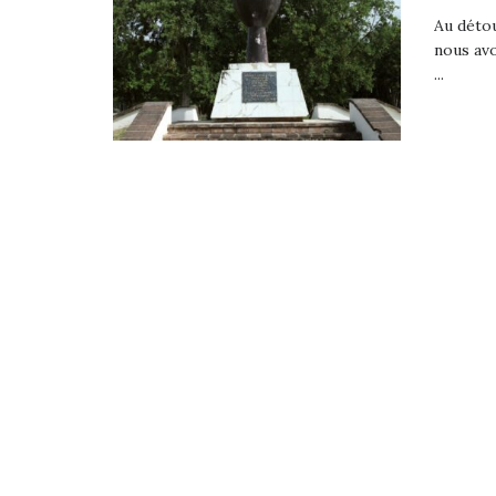
Au détou
nous avo
...