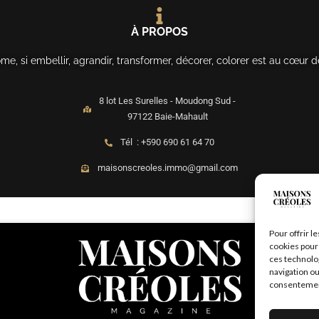
À PROPOS
, si embellir, agrandir, transformer, décorer, colorer est au cœur d
8 lot Les Surelles - Moudong Sud -
97122 Baie-Mahault
Tél : +590 690 61 64 70
maisonscreoles.immo@gmail.com
Pour offrir l
cookies pour 
ces technolo
navigation ou
consentement 