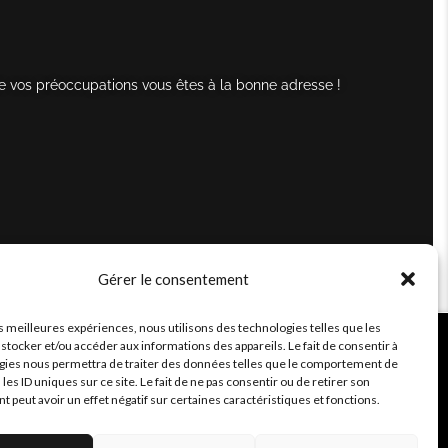
e vos préoccupations vous êtes à la bonne adresse !
Gérer le consentement
es meilleures expériences, nous utilisons des technologies telles que les
stocker et/ou accéder aux informations des appareils. Le fait de consentir à
gies nous permettra de traiter des données telles que le comportement de
 les ID uniques sur ce site. Le fait de ne pas consentir ou de retirer son
peut avoir un effet négatif sur certaines caractéristiques et fonctions.