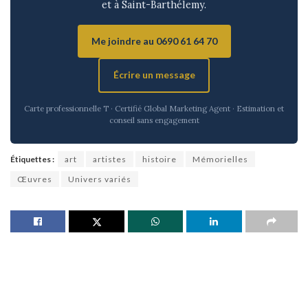
et à Saint-Barthélemy.
Me joindre au 0690 61 64 70
Écrire un message
Carte professionnelle T · Certifié Global Marketing Agent · Estimation et
conseil sans engagement
Étiquettes :
art
artistes
histoire
Mémorielles
Œuvres
Univers variés