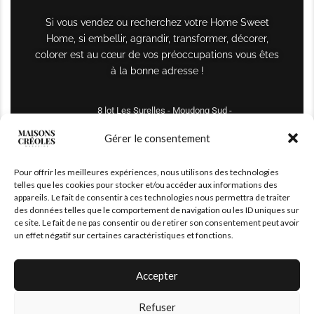
Si vous vendez ou recherchez votre Home Sweet
Home, si embellir, agrandir, transformer, décorer,
colorer est au cœur de vos préoccupations vous êtes
à la bonne adresse !
8 lot Les Surelles - Moudong Sud -
97122 Baie-Mahault
Gérer le consentement
Tél : +590 690 61 64 70
Pour offrir les meilleures expériences, nous utilisons des technologies
maisonscreoles.immo@gmail.com
telles que les cookies pour stocker et/ou accéder aux informations des
appareils. Le fait de consentir à ces technologies nous permettra de traiter
des données telles que le comportement de navigation ou les ID uniques sur
ce site. Le fait de ne pas consentir ou de retirer son consentement peut avoir
un effet négatif sur certaines caractéristiques et fonctions.
Accepter
Refuser