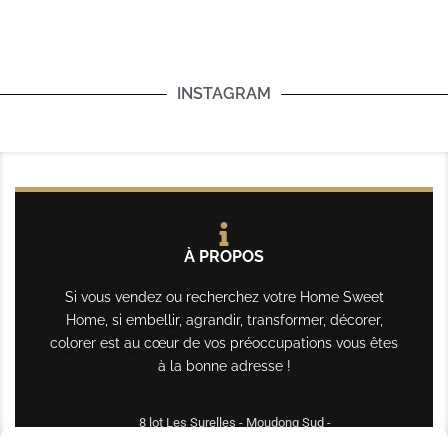
INSTAGRAM
À PROPOS
Si vous vendez ou recherchez votre Home Sweet
Home, si embellir, agrandir, transformer, décorer,
colorer est au cœur de vos préoccupations vous êtes
à la bonne adresse !
8 lot Les Surelles - Moudong Sud -
97122 Baie-Mahault