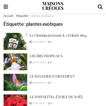
Accueil
Étiquette
plantes exotiques
Étiquette :
plantes exotiques
Le Gloxinia perennis (L.) Fritsch 1894.
01/06/2022
0
LES IRIS TROPICAUX
16/04/2020
0
LE BANANIER D’ORNEMENT
06/05/2019
1
LE POINSETTIA, ÉTOILE DE NOËL
17/01/2017
0