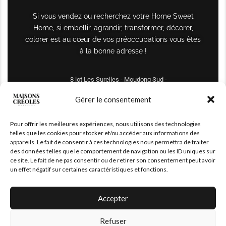
Si vous vendez ou recherchez votre Home Sweet
Home, si embellir, agrandir, transformer, décorer,
colorer est au cœur de vos préoccupations vous êtes
à la bonne adresse !
8 lot Les Surelles - Moudong Sud -
97122 Baie-Mahault
Gérer le consentement
Tél : +590 690 61 64 70
Pour offrir les meilleures expériences, nous utilisons des technologies
maisonscreoles.immo@gmail.com
telles que les cookies pour stocker et/ou accéder aux informations des
appareils. Le fait de consentir à ces technologies nous permettra de traiter
des données telles que le comportement de navigation ou les ID uniques sur
ce site. Le fait de ne pas consentir ou de retirer son consentement peut avoir
un effet négatif sur certaines caractéristiques et fonctions.
Accepter
Refuser