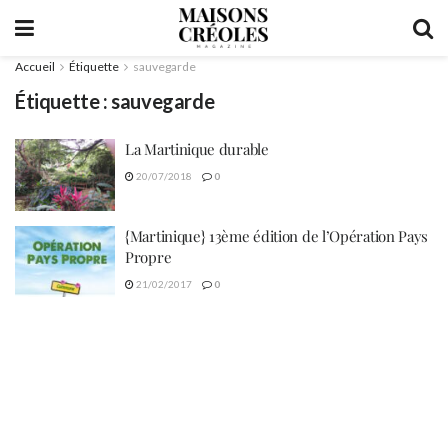
Accueil
Étiquette
sauvegarde
Étiquette :
sauvegarde
La Martinique durable
20/07/2018
0
{Martinique} 13ème édition de l’Opération Pays
Propre
21/02/2017
0