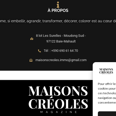
À PROPOS
, si embellir, agrandir, transformer, décorer, colorer est au cœur d
8 lot Les Surelles - Moudong Sud -
97122 Baie-Mahault
Tél : +590 690 61 64 70
maisonscreoles.immo@gmail.com
Pour offrir l
cookies pour 
ces technolo
navigation ou
consentement 