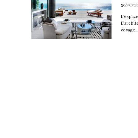
23/03/20
L’espace
L’archit
voyage ..