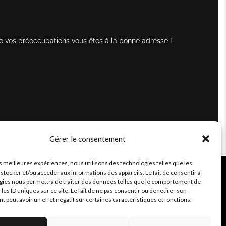
e vos préoccupations vous êtes à la bonne adresse !
Gérer le consentement
es meilleures expériences, nous utilisons des technologies telles que les
stocker et/ou accéder aux informations des appareils. Le fait de consentir à
gies nous permettra de traiter des données telles que le comportement de
 les ID uniques sur ce site. Le fait de ne pas consentir ou de retirer son
peut avoir un effet négatif sur certaines caractéristiques et fonctions.