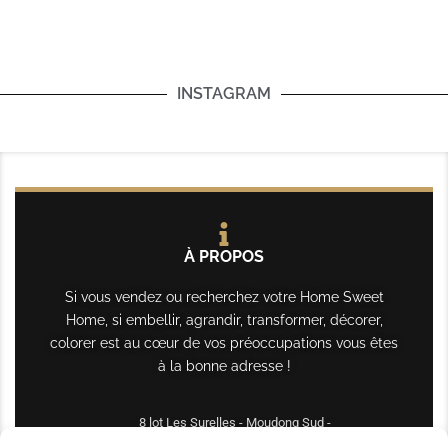
INSTAGRAM
À PROPOS
Si vous vendez ou recherchez votre Home Sweet
Home, si embellir, agrandir, transformer, décorer,
colorer est au cœur de vos préoccupations vous êtes
à la bonne adresse !
8 lot Les Surelles - Moudong Sud -
97122 Baie-Mahault