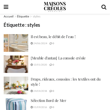
Accueil
Étiquette
styles
Étiquette :
styles
Il est beau, le débit de l’eau !
24/06/2024
0
{Meuble d’antan} La console créole
13/01/2020
0
Draps, rideaux, coussins : les textiles ont du
style !
24/04/2018
0
Sélection Bord de Mer
01/09/2016
0