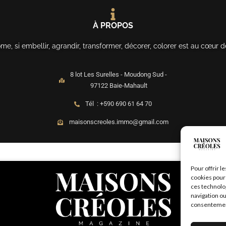
À PROPOS
, si embellir, agrandir, transformer, décorer, colorer est au cœur d
8 lot Les Surelles - Moudong Sud -
97122 Baie-Mahault
Tél : +590 690 61 64 70
maisonscreoles.immo@gmail.com
Pour offrir l
cookies pour 
ces technolo
navigation ou
consentement 