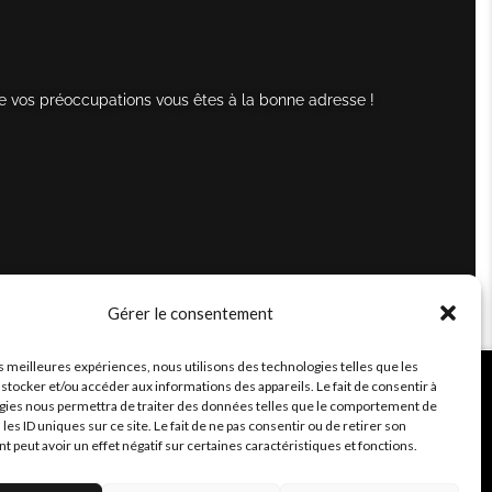
e vos préoccupations vous êtes à la bonne adresse !
Gérer le consentement
es meilleures expériences, nous utilisons des technologies telles que les
stocker et/ou accéder aux informations des appareils. Le fait de consentir à
gies nous permettra de traiter des données telles que le comportement de
 les ID uniques sur ce site. Le fait de ne pas consentir ou de retirer son
peut avoir un effet négatif sur certaines caractéristiques et fonctions.