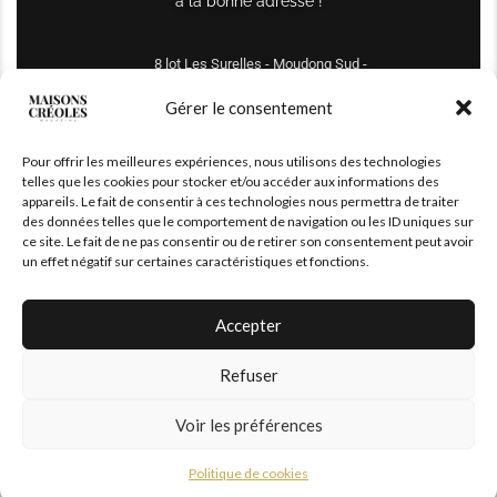
à la bonne adresse !
8 lot Les Surelles - Moudong Sud -
97122 Baie-Mahault
Gérer le consentement
Tél : +590 690 61 64 70
Pour offrir les meilleures expériences, nous utilisons des technologies
maisonscreoles.immo@gmail.com
telles que les cookies pour stocker et/ou accéder aux informations des
appareils. Le fait de consentir à ces technologies nous permettra de traiter
des données telles que le comportement de navigation ou les ID uniques sur
ce site. Le fait de ne pas consentir ou de retirer son consentement peut avoir
un effet négatif sur certaines caractéristiques et fonctions.
Accepter
Refuser
© 2026 – All Right Reserved. Designed and Developed by
MaisonCréoles
Voir les préférences
Politique de cookies
|
Mentions légales
Politique de cookies