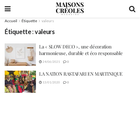
Accueil
Étiquette
valeurs
Étiquette :
valeurs
La « SLOW DECO », une décoration
harmonieuse, durable et éco responsable
24/06/2021
0
LA NATION RASTAFARI EN MARTINIQUE
13/01/2020
0