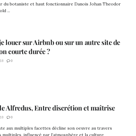
r du botaniste et haut fonctionnaire Danois Johan Theodor
ld ...
je louer sur Airbnb ou sur un autre site de
ion courte durée ?
18
0
le Alfredus, Entre discrétion et maîtrise
18
0
ste aux multiples facettes décline son oeuvre au travers
s multiples, influencé par l’atmosphère et la culture