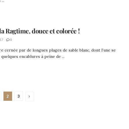
...
la Ragtime, douce et colorée !
17
0
e cernée par de longues plages de sable blanc, dont l’une se
 quelques encablures à peine de ...
2
3