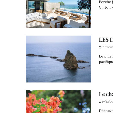
Perché j
Clifton, 
LES 
31/05/20
Le plus 
pacifiqu
Le ch
19/12/20
Découver