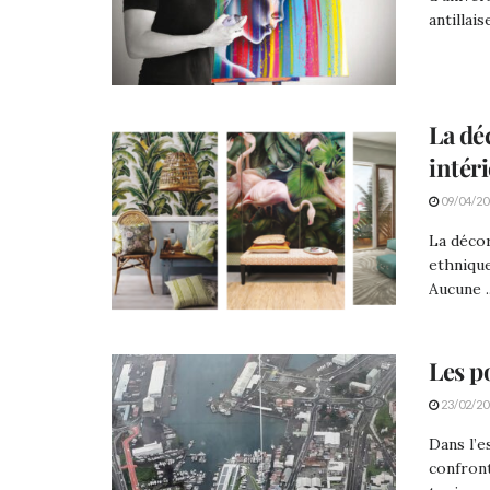
antillaise
La dé
intéri
09/04/20
La décor
ethnique
Aucune ..
Les p
23/02/20
Dans l’e
confront