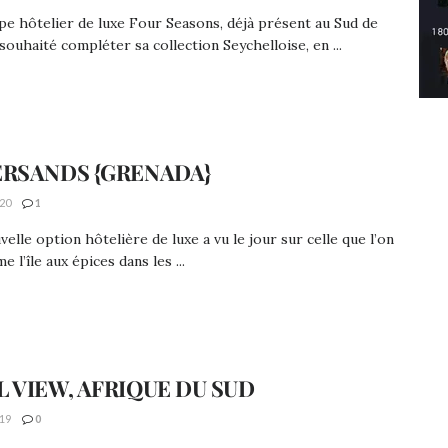
e hôtelier de luxe Four Seasons, déjà présent au Sud de
souhaité compléter sa collection Seychelloise, en ...
ERSANDS {GRENADA}
20
1
elle option hôtelière de luxe a vu le jour sur celle que l’on
 l’île aux épices dans les ...
L VIEW, AFRIQUE DU SUD
19
0