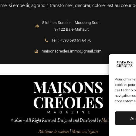
, si embellir, agrandir, transformer, décorer, colorer est au cœur d
8 lot Les Surelles - Moudong Sud -
97122 Baie-Mahault
Tél : +590 690 61 64 70
maisonscreoles.immo@gmail.com
Pour offrir l
cookies pour 
ces technolo
navigation ou
consentement 
Ac
© 2026 – All Right Reserved. Designed and Developed by
MaisonCréoles
Politique de cookies
|
Mentions légales