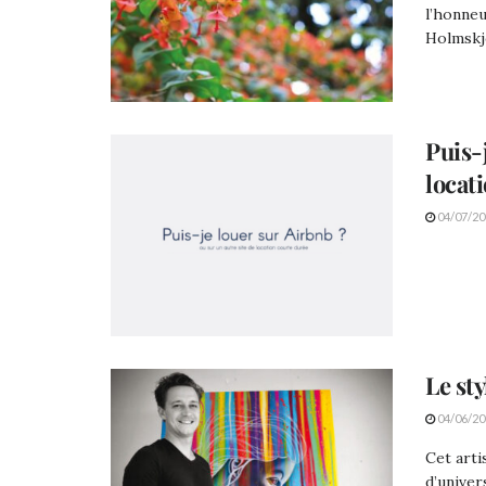
l’honneu
Holmskjo
Puis-
locat
04/07/20
Le sty
04/06/20
Cet arti
d’univer