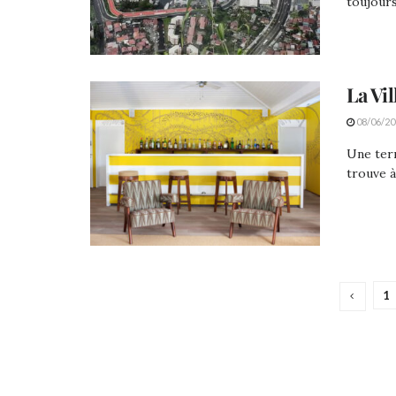
toujours 
La Vil
08/06/20
Une terr
trouve à
1