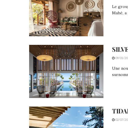
Le group
Mahé, a 
SILV
09/01/20
Une nouv
surnomme
TIDA
02/07/20